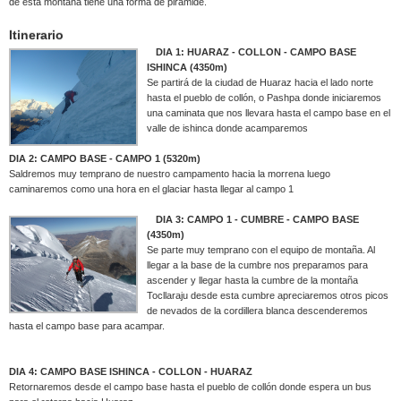
de esta montaña tiene una forma de pirámide.
Itinerario
DIA 1: HUARAZ - COLLON - CAMPO BASE
ISHINCA (4350m)
Se partirá de la ciudad de Huaraz hacia el lado norte
hasta el pueblo de collón, o Pashpa donde iniciaremos
una caminata que nos llevara hasta el campo base en el
valle de ishinca donde acamparemos
DIA 2: CAMPO BASE - CAMPO 1 (5320m)
Saldremos muy temprano de nuestro campamento hacia la morrena luego
caminaremos como una hora en el glaciar hasta llegar al campo 1
DIA 3: CAMPO 1 - CUMBRE - CAMPO BASE
(4350m)
Se parte muy temprano con el equipo de montaña. Al
llegar a la base de la cumbre nos preparamos para
ascender y llegar hasta la cumbre de la montaña
Tocllaraju desde esta cumbre apreciaremos otros picos
de nevados de la cordillera blanca descenderemos
hasta el campo base para acampar.
DIA 4: CAMPO BASE ISHINCA - COLLON - HUARAZ
Retornaremos desde el campo base hasta el pueblo de collón donde espera un bus