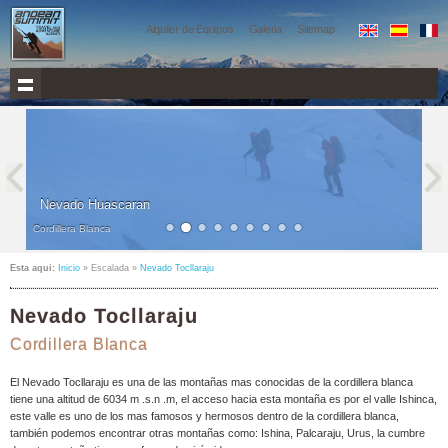
Alquiler de Equipos
Galeria
Sitemap
Nevado Huascaran
Cordillera Blanca
WOWSlider.com
Esta aqui:
Inicio
» Escalada »
Nevado Tocllaraju
Nevado Tocllaraju
Cordillera Blanca
El Nevado Tocllaraju es una de las montañas mas conocidas de la cordillera blanca
tiene una altitud de 6034 m .s.n .m, el acceso hacia esta montaña es por el valle Ishinca,
este valle es uno de los mas famosos y hermosos dentro de la cordillera blanca,
también podemos encontrar otras montañas como: Ishina, Palcaraju, Urus, la cumbre