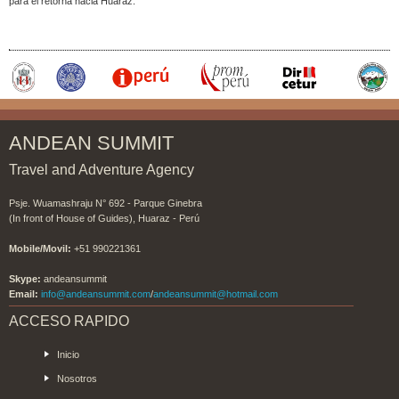
para el retorna hacia Huaraz.
ANDEAN SUMMIT
Travel and Adventure Agency
Psje. Wuamashraju N° 692 - Parque Ginebra
(In front of House of Guides), Huaraz - Perú
Mobile/Movil:
+51 990221361
Skype:
andeansummit
Email:
info@andeansummit.com
/
andeansummit@hotmail.com
ACCESO RAPIDO
Inicio
Nosotros